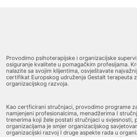
Provodimo psihoterapijske i organizacijske supervizi
osiguranje kvalitete u pomagačkim profesijama. Kro
nalazite sa svojim klijentima, osvještavate najvaž
certifikat Europskog udruženja Gestalt terapeuta z
organizacijskog razvoja.
Kao certficirani stručnjaci, provodimo programe za
namjenjeni profesionalcima, menadžerima I stručnjac
trenerima koji žele postati stručnjaci u svjesnosti, 
organizacijama je smjer organizacijskog savjetovanja
organizacijski razvoj I druge aspekte rada u organi