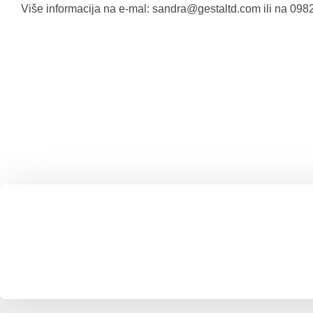
Više informacija na e-mal:
sandra@gestaltd.com
ili na 09
Lorem ipsum dolor sit amet, consectetur adipiscing elit. Ut elit