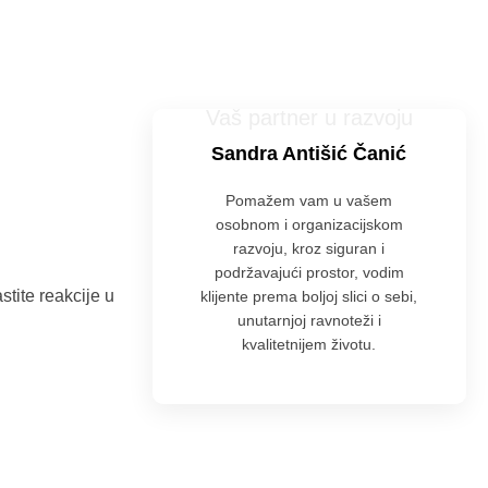
Vaš partner u razvoju
Sandra Antišić Čanić
Pomažem vam u vašem
osobnom i organizacijskom
razvoju, kroz siguran i
podržavajući prostor, vodim
stite reakcije u
klijente prema boljoj slici o sebi,
unutarnjoj ravnoteži i
kvalitetnijem životu.