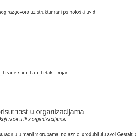
og razgovora uz strukturirani psihološki uvid.
i_Leadership_Lab_Letak – rujan
 prisutnost u organizacijama
ji rade u ili s organizacijama.
suradnju u manjim grupama, polaznici produbljuju svoj Gestalt id