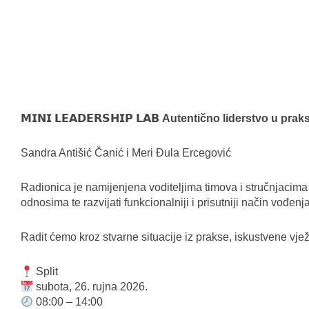
𝗠𝗜𝗡𝗜 𝗟𝗘𝗔𝗗𝗘𝗥𝗦𝗛𝗜𝗣 𝗟𝗔𝗕
Autentično liderstvo u prak
Sandra Antišić Čanić i Meri Đula Ercegović
Radionica je namijenjena voditeljima timova i stručnjacima ko
odnosima te razvijati funkcionalniji i prisutniji način vođenja
Radit ćemo kroz stvarne situacije iz prakse, iskustvene vjež
Split
subota, 26. rujna 2026.
08:00 – 14:00