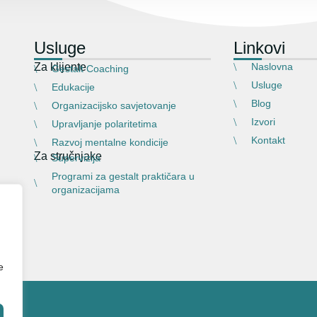
Usluge
Linkovi
Za klijente
Naslovna
Gestalt Coaching
Usluge
Edukacije
Blog
Organizacijsko savjetovanje
Izvori
Upravljanje polaritetima
Kontakt
Razvoj mentalne kondicije
Za stručnjake
Supervizija
Programi za gestalt praktičara u
organizacijama
e