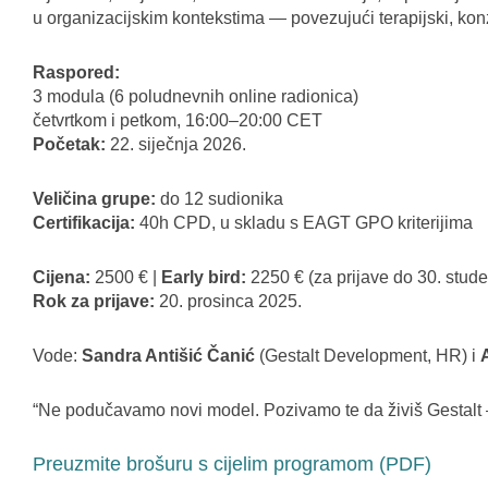
u organizacijskim kontekstima — povezujući terapijski, konzul
Raspored:
3 modula (6 poludnevnih online radionica)
četvrtkom i petkom, 16:00–20:00 CET
Početak:
22. siječnja 2026.
Veličina grupe:
do 12 sudionika
Certifikacija:
40h CPD, u skladu s EAGT GPO kriterijima
Cijena:
2500 € |
Early bird:
2250 € (za prijave do 30. stud
Rok za prijave:
20. prosinca 2025.
Vode:
Sandra Antišić Čanić
(Gestalt Development, HR) i
“Ne podučavamo novi model. Pozivamo te da živiš Gestalt — 
Preuzmite brošuru s cijelim programom (PDF)