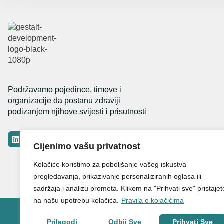
Podržavamo pojedince, timove i
organizacije da postanu zdraviji
podizanjem njihove svijesti i prisutnosti
L
i
Cijenimo vašu privatnost
n
k
Kolačiće koristimo za poboljšanje vašeg iskustva
e
d
pregledavanja, prikazivanje personaliziranih oglasa ili
i
sadržaja i analizu prometa. Klikom na "Prihvati sve" pristajet
n
na našu upotrebu kolačića.
Pravila o kolačićima
Prilagodi
Odbij Sve
Prihvati Sve