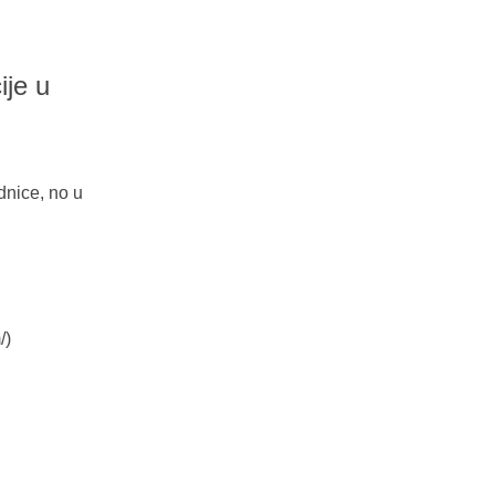
ije u
dnice, no u
/
)