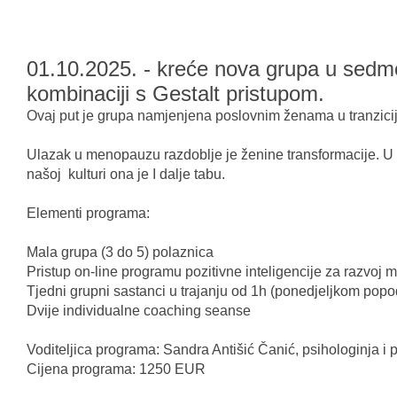
01.10.2025. - kreće nova grupa u sedm
kombinaciji s Gestalt pristupom.
Ovaj put je grupa namjenjena poslovnim ženama u tranzici
Ulazak u menopauzu razdoblje je ženine transformacije. 
našoj kulturi ona je I dalje tabu.
Elementi programa:
Mala grupa (3 do 5) polaznica
Pristup on-line programu pozitivne inteligencije za razvoj m
Tjedni grupni sastanci u trajanju od 1h (ponedjeljkom pop
Dvije individualne coaching seanse
Voditeljica programa: Sandra Antišić Čanić, psihologinja i p
Cijena programa: 1250 EUR