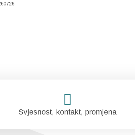
8260726
 tellus, luctus nec ullamcorper mattis, pulvinar dapibus leo.
Svjesnost, kontakt, promjena